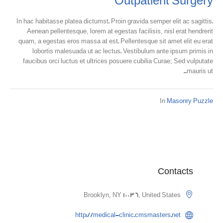
Outpatient Surgery
In hac habitasse platea dictumst. Proin gravida semper elit ac sagittis.
Aenean pellentesque, lorem at egestas facilisis, nisl erat hendrerit
quam, a egestas eros massa at est. Pellentesque sit amet elit eu erat
lobortis malesuada ut ac lectus. Vestibulum ante ipsum primis in
faucibus orci luctus et ultrices posuere cubilia Curae; Sed vulputate
mauris ut...
In
Masonry Puzzle
Contacts
Brooklyn, NY 10036, United States
http://medical-clinic.cmsmasters.net