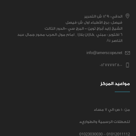
الدقي : ١٢٩ ش التحرير
فيصل : برج الأطباء اول ش فيصل
الشيخ زايد أبراج توين - البرج سي -الدور التالت
6 اكتوبر : مبني ,كازان بلازا , امام مول العرب محور جمال عبد
الناصر A1
info@amerscope.net
01277772800
مواعيد المركز
من ١٠ ص الي ٧ مساء
للعطلات الرسمية والطواريء
01023030030
01012011112
–