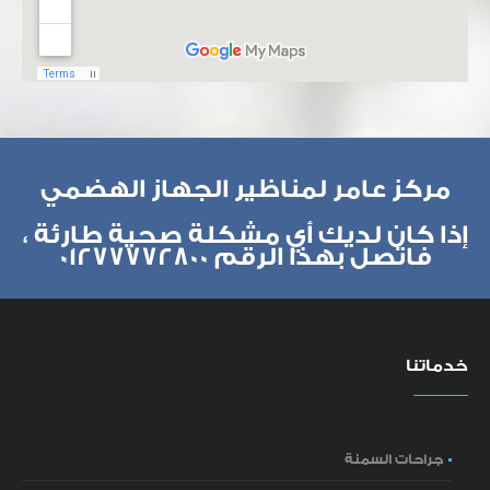
مركز عامر لمناظير الجهاز الهضمي
إذا كان لديك أي مشكلة صحية طارئة ،
فاتصل بهذا الرقم 01277772800
خدماتنا
جراحات السمنة