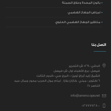
بالون المعدة وعلاج السمنة
امراض الجهاز الهضمي
مناظير الجهاز الهضمي العلوي
اتصل بنا
الدقي : ١٢٩ ش التحرير
فيصل : برج الأطباء اول ش فيصل
الشيخ زايد أبراج توين - البرج سي -الدور التالت
6 اكتوبر : مبني ,كازان بلازا , امام مول العرب محور جمال عبد
الناصر A1
info@amerscope.net
01277772800