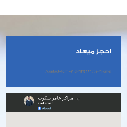
احجز ميعاد
[contact-form-7 id="12468" title="Home"]