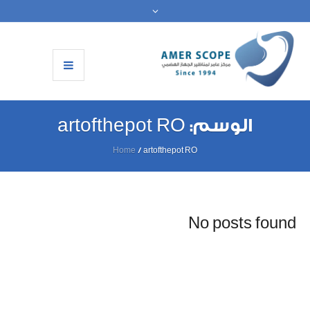
الوسم:
artofthepot RO
Home
/
artofthepot RO
No posts found