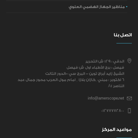
مناظير الجهاز الهضمي العلوي
اتصل بنا
الدقي : ١٢٩ ش التحرير
فيصل : برج الأطباء اول ش فيصل
الشيخ زايد أبراج توين - البرج سي -الدور التالت
6 اكتوبر : مبني ,كازان بلازا , امام مول العرب محور جمال عبد
الناصر A1
info@amerscope.net
01277772800
مواعيد المركز