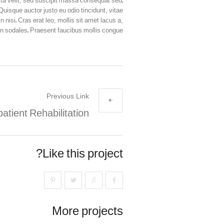
rta velit, sed suscipit massa consequat sed.
uisque auctor justo eu odio tincidunt, vitae
 nisi. Cras erat leo, mollis sit amet lacus a,
in sodales. Praesent faucibus mollis congue.
Previous Link
atient Rehabilitation
Like this project?
More projects