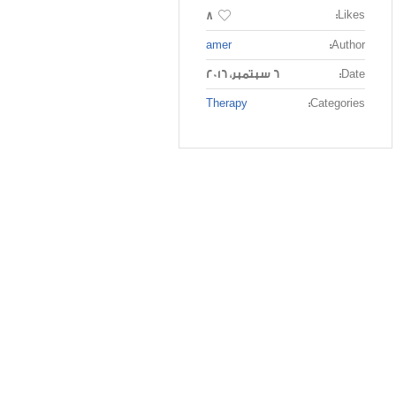
Likes:
8
amer
Author:
Date:
6 سبتمبر، 2016
Therapy
Categories: