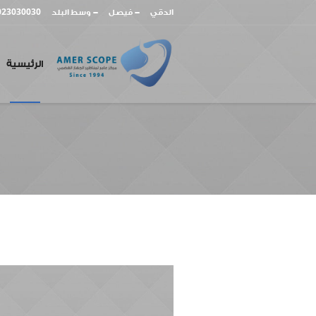
023030030
-
-
الدقي
فيصل
وسط البلد
الرئيسية