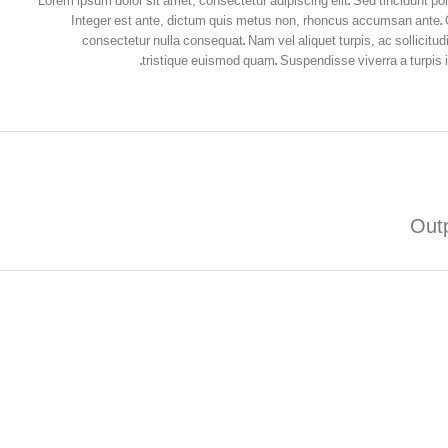
Lorem ipsum dolor sit amet, consectetur adipiscing elit. Sed tincidunt po
Integer est ante, dictum quis metus non, rhoncus accumsan ante. Q
consectetur nulla consequat. Nam vel aliquet turpis, ac sollicitudin
tristique euismod quam. Suspendisse viverra a turpis 
Outp