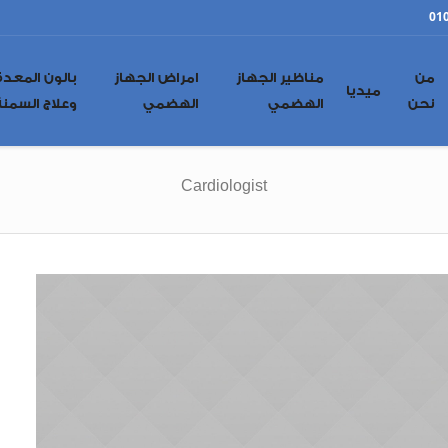
01
من
مناظير الجهاز
امراض الجهاز
بالون المعدة
ميديا
نحن
الهضمي
الهضمي
وعلاج السمنة
Cardiologist