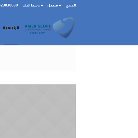
023030030
-
-
الدقي
فيصل
وسط البلد
الرئيسية