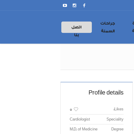
جراحات
اتصل
السمنة
بنا
Profile details
Likes:
5
Cardiologist
Speciality
M.D. of Medicine
Degree