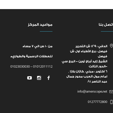
تصل بنا
مواعيد المركز
الدقي : ١٢٩ ش التحرير
من ١٠ ص الي ٧ مساء
فيصل : برج الأطباء اول ش
فيصل
للعطلات الرسمية والطواريء
الشيخ زايد أبراج توين - البرج سي
01023030030
01012011112
-الدور التالت
–
6 اكتوبر : مبني ,كازان بلازا ,
امام مول العرب محور جمال
عبد الناصر A1
info@amerscope.net
01277772800