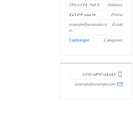
Office 224, Hall B
Address:
+1 555 123 456
Phone:
example@example.co
Email:
m
Cardiologist
Categories:
+1-212-533-5454
example@example.com